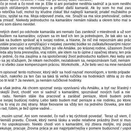
čo je nové a čo nové nie je. Ešte si ani poriadne nestihla sadnúť a ja som nestih
ojich obľúbených monológov a prišiel ďalší kamarát. Ak by som ho mal zar
rebríčka ľudí, mohol by kľudne získať titul najlepší kamarát, priateľ mužského p
zzu, spýtal sa ma. Moja odpoveď znela, nie. Snažil sa ma síce prehovárať, celko
a zmiasť. Niekedy jednoducho na kamarátov nemám náladu a okrem toho mal s
orú som dávno nevidel.
retých dverí po odchode kamaráta ani nemalo čas zaniknúť v miestnosti a už som
o kašlem na kamarátov, ozývam sa im keď ich len ja potrebujem, že tak ako sa 
ak sa budem správať aj k svojej rodine, a hlavne, že nič iné nepoznám ako prác
stále pracujúci a vymýšľajúci v nejakej zavretej búdke so zaškatuľkovanými názor
dstate som vraj nešťastný, túžim po víle Amálke, po krásnej rodine, úžasnom život
Teda aby bola presnejšia, vraj robím, ale idem na to úplne z opačnej strany, len prá
je jediné, čo ma zaujíma a na spoločenský život jednoducho kašlem. Ako keby an
ne sa jej sťažujem, že nikam nechodím, nezabávam sa, nespoznávam ľudí, nemám 
e si všetko zase kompenzujem prácou. Workoholik... A že tieto veci na mne nenávidí.
 opisovať tento rozhovor, ktorý skôr sa hodí nazvať monológom, v tomto prípade
nách, nakoľko za ten čas sa taká tá veľká ručička na hodinkách stihla aj zo dva
bo tri krát ? Ja neviem, ja nemám ručičkové hodinky.
la však jedna. Ak chcem spoznať svoju vysnívanú vílu Amálku, a byť raz šťastný
nskejší život, chodiť von si sadnúť s kamarátmi, spoznávať nových ľudí a nie
o radu. Nemám stále iba pracovať a zarábať peniaze, ktoré budem potr
e svojej budúcej rodiny. Lebo takto budem mať peniaze a nie rodinku, po ktorej
na to vraj zo zlej strany. Moje fixovanie sa vždy len na jedného človeka, pre kto
rad, ľúbim, je tiež úplne vadné...
 musím uznať. Ani som nevedel, čo naň v tej rýchlosti povedať. Teraz už viem, 
Nemáš pravdu. Človek, ktorý nemá lásku a vedie relatívne prázdny život si mus
y ho uspokojovalo. Niekto chodí von s kamarátmi, iný zbiera motýle, iný popíj
ekuluje, pracuje. Zrovna práca je asi najprijateľnejšia v pomere budúcnosť / uspo