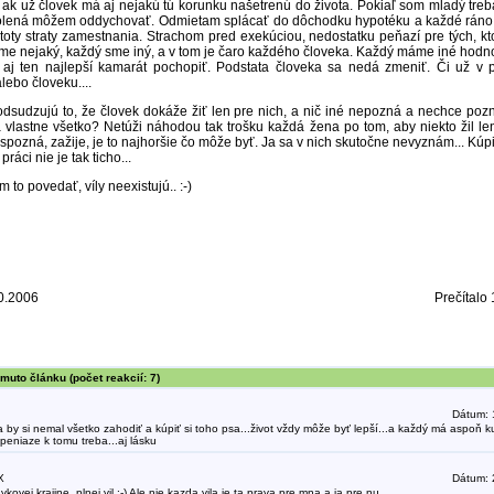
 ak už človek má aj nejakú tú korunku našetrenú do života. Pokiaľ som mladý tre
kolená môžem oddychovať. Odmietam splácať do dôchodku hypotéku a každé ráno 
toty straty zamestnania. Strachom pred exekúciou, nedostatku peňazí pre tých, 
me nejaký, každý sme iný, a v tom je čaro každého človeka. Každý máme iné hodno
 aj ten najlepší kamarát pochopiť. Podstata človeka sa nedá zmeniť. Či už v p
ebo človeku....
dsudzujú to, že človek dokáže žiť len pre nich, a nič iné nepozná a nechce poz
 vlastne všetko? Netúži náhodou tak trošku každá žena po tom, aby niekto žil le
 spozná, zažije, je to najhoršie čo môže byť. Ja sa v nich skutočne nevyznám... Kúpi
práci nie je tak ticho...
to povedať, víly neexistujú.. :-)
0.2006
Prečítalo 
muto článku (počet reakcií: 7)
Dátum: 
by si nemal všetko zahodiť a kúpiť si toho psa...život vždy môže byť lepší...a každý má aspoň ku
 peniaze k tomu treba...aj lásku
X
Dátum: 
vkovej krajine, plnej vil :-) Ale nie kazda vila je ta prava pre mna a ja pre nu..