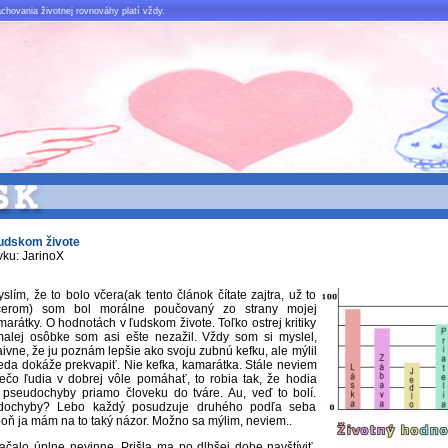
chovania životnej rovnováhy platí vždy.
udskom živote
vku: JarinoX
lím, že to bolo včera(ak tento článok čítate zajtra, už to
čerom) som bol morálne poučovaný zo strany mojej
marátky. O hodnotách v ľudskom živote. Toľko ostrej kritiky
malej osôbke som asi ešte nezažil. Vždy som si myslel,
ivne, že ju poznám lepšie ako svoju zubnú kefku, ale mýlil
eda dokáže prekvapiť. Nie kefka, kamarátka. Stále neviem
ečo ľudia v dobrej vôle pomáhať, to robia tak, že hodia
 pseudochyby priamo človeku do tváre. Au, veď to bolí.
dochyby? Lebo každý posudzuje druhého podľa seba
ň ja mám na to taký názor. Možno sa mýlim, neviem..
ačalo úplne nevinne. Prišla ma po dlhšej dobe navštíviť,