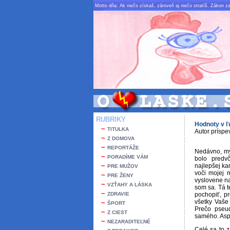
Motto dňa: Ak niečo získaš, zároveň aj niečo stratíš. Zákon za
RUBRIKY
Hodnoty v ľ
~
TITULKA
Autor príspe
~
Z DOMOVA
~
REPORTÁŽE
Nedávno, mys
~
PORADÍME VÁM
bolo predv
~
najlepšej ka
PRE MUŽOV
voči mojej 
~
PRE ŽENY
vyslovene na
~
VZŤAHY A LÁSKA
som sa. Tá t
~
ZDRAVIE
pochopiť, pr
všetky Vaše
~
ŠPORT
Prečo pseu
~
Z CIEST
samého. Aspo
~
NEZARADITEĽNÉ
Celé sa to z