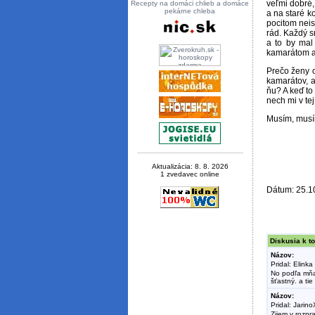
veľmi dobré,
Recepty na domáci chlieb a domáce
pekárne chleba
a na staré 
pocitom neis
rád. Každý s
a to by mal
kamarátom al
Prečo ženy o
kamarátov, a
ňu? A keď to
nech mi v tej 
Musím, musím 
Aktualizácia: 8. 8. 2026
1 zvedavec online
Dátum: 25.1
Diskusia k to
Názov:
Pridal: Elinka
No podľa mňa 
šťastný. a tie
Názov:
Pridal: Jarino
Zijem v rozpra