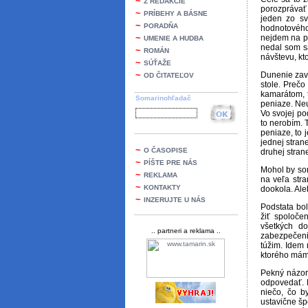
~
Z REDAKCIE
porozprávať 
~
PRÍBEHY A BÁSNE
jeden zo sv
~
PORADŇA
hodnotového 
~
nejdem na pi
UMENIE A HUDBA
nedal som s
~
ROMÁN
návštevu, kt
~
SÚŤAŽE
~
Dunenie zav
OD ČITATEĽOV
stole. Preč
kamarátom, t
Somarinohľadač
peniaze. Neu
Vo svojej po
to nerobím. 
peniaze, to 
jednej stra
~
O ČASOPISE
druhej stran
~
PÍŠTE PRE NÁS
Mohol by som
~
REKLAMA
na veľa stra
~
KONTAKTY
dookola. Ale
~
INZERUJTE U NÁS
Podstata bo
žiť spoloče
všetkých d
.. partneri a reklama ..
zabezpečeni
túžim. Idem 
ktorého mám 
Pekný názor,
odpovedať. 
niečo, čo b
ustavične šp