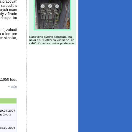
ba pracovať
sa budiť s
ktorých mám
ty v živote
rístupe ku
nať, zahodí
n a len pre
Nahovorte svojho kamaráta, na
m si psíka,
novú hru "Dotkni sa všetkého, čo
vidíš". O zábavu máte postarané.
11050 ľudí.
« späť
19.04.2007
s života
24.10.2006