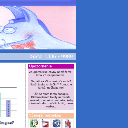
Upozornenie
Za gramatické chyby nemôžeme,
lebo ich nespoznáme!
Nepáči sa Vám tento časopis?
Nesúhlasíte s niečím? Pomoc je
ľahká, nečítajte ho!
Páči sa Vám tento časopis?
Blahoželáme! Kvety nemusíte
posielať, moc nám nechutia, keby
nám náhodou začali chutiť, dáme
vedieť..
Včerajší horoskop