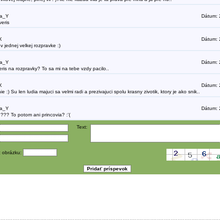
la_Y
Dátum: 
veris
X
Dátum: 
v jednej velkej rozpravke :)
la_Y
Dátum: 
ris na rozpravky? To sa mi na tebe vzdy pacilo..
X
Dátum: 
e :) Su len ludia majuci sa velmi radi a prezivajuci spolu krasny zivotik, ktory je ako snik..
la_Y
Dátum: 
u??? To potom ani princovia? :'(
Text:
z obrázku: