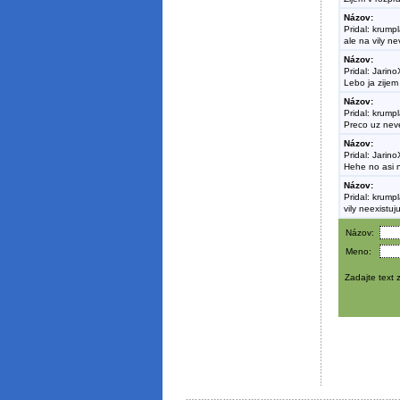
Názov:
Pridal: krump
ale na vily ne
Názov:
Pridal: Jarino
Lebo ja zijem 
Názov:
Pridal: krump
Preco uz neve
Názov:
Pridal: Jarino
Hehe no asi ni
Názov:
Pridal: krump
vily neexistuj
Názov:
Meno:
Zadajte text 