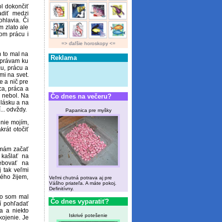
ol dokončiť
adiť medzi
ohlavia. Či
m zlato ale
om prácu i
=> ďaľšie horoskopy <=
 to mal na
Reklama
správam ku
u, prácu a
mi na svet.
e a nič pre
ca, práca a
i nebol. Na
Čo dnes na večeru?
lásku a na
.. odvždy.
Papanica pre myšky
 nie mojím,
krát otočiť
 mám začať
 kašlať na
ebovať na
 tak veľmi
rého žijem,
Veľmi chutná potrava aj pre
Vášho priateľa. A máte pokoj.
Definitívny.
čo som mal
Čo dnes vyparatiť?
í pohľadať
a a niekto
Iskrivé potešenie
kojenie. Je