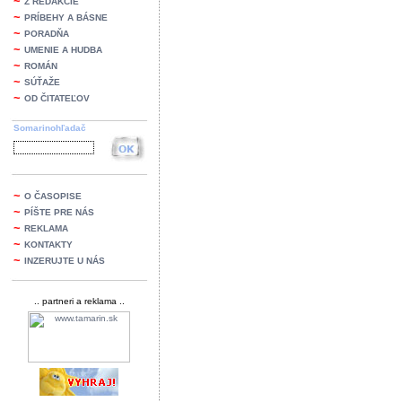
~
Z REDAKCIE
~
PRÍBEHY A BÁSNE
~
PORADŇA
~
UMENIE A HUDBA
~
ROMÁN
~
SÚŤAŽE
~
OD ČITATEĽOV
Somarinohľadač
~
O ČASOPISE
~
PÍŠTE PRE NÁS
~
REKLAMA
~
KONTAKTY
~
INZERUJTE U NÁS
.. partneri a reklama ..