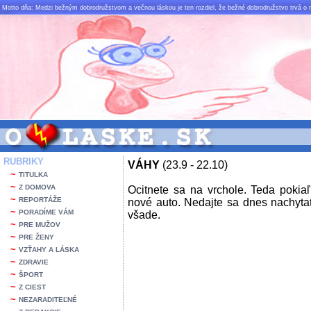
Motto dňa: Medzi bežným dobrodružstvom a večnou láskou je ten rozdiel, že bežné dobrodružstvo trvá o n
RUBRIKY
VÁHY
(23.9 - 22.10)
~
TITULKA
~
Z DOMOVA
Ocitnete sa na vrchole. Teda pokiaľ
~
REPORTÁŽE
nové auto. Nedajte sa dnes nachyta
~
PORADÍME VÁM
všade.
~
PRE MUŽOV
~
PRE ŽENY
~
VZŤAHY A LÁSKA
~
ZDRAVIE
~
ŠPORT
~
Z CIEST
~
NEZARADITEĽNÉ