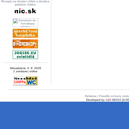
Recepty na domáci chlieb a domáce
pekárne chleba
Aktualizácia: 6. 8. 2026
1 zvedavec online
Reklama |
Pravidlá ochrany osob
Developed by
J
&
D MEDIA
(0.00